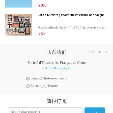
￥300
Lot de 12 cartes postales sur les vitraux de Shanghai - 上海彩色玻璃 12 张明信片
standard
Quatres séries de photos (n°1 à 4), fruits de notre « chasse au vitrail » par Matthias Schäfer - 四组照片（从第一到第四）由 Matthias Schäfer 拍摄。
￥50
联系我们
浏览： 44,704
Société d’Histoire des Français de Chine
39417768.yoopay.cn
contact@histoire-chine.fr
Societe_d_Histoire
简报订阅