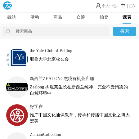
中
|
EN
个人中心
微站
活动
商品
众筹
拍卖
课表
搜索
the Yale Club of Beijing
耶鲁大学北京校友会
新西兰ZEALONG杰境有机茶店铺
Zealong 杰境茶生长在新西兰纯净、完全不受污染的
自然环境中
好字在
推广中国文化通识教育，传承和传播中国文化之博大
宏美
ZamaniCollection